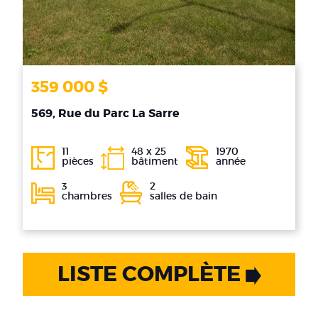
359 000 $
569, Rue du Parc La Sarre
11
48 x 25
1970
pièces
bâtiment
année
3
2
chambres
salles de bain
LISTE COMPLÈTE