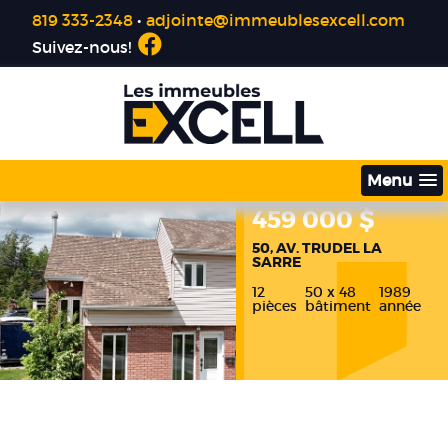
819 333-2348
•
adjointe@immeublesexcell.com
Suivez-nous!
Menu
459 000 $
439 000 $
50, AV. TRUDEL LA
439, RUE DU PARC LA
SARRE
SARRE
12
12
50 x 48
48 x 40
1989
1960
pièces
pièces
bâtiment
bâtiment
année
année