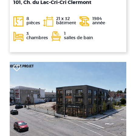
101, Ch. du Lac-Cri-Cri Clermont
8
21 x 32
1984
pièces
bâtiment
année
3
1
chambres
salles de bain