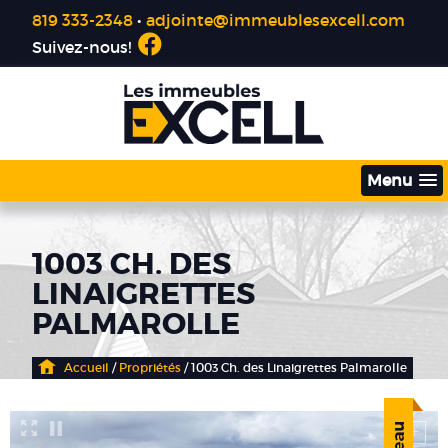
819 333-2348
•
adjointe@immeublesexcell.com
Suivez-nous!
Menu
1003 CH. DES
LINAIGRETTES
PALMAROLLE
Accueil
/
Propriétés
/ 1003 Ch. des Linaigrettes Palmarolle