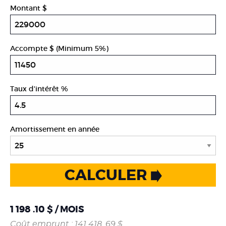
Montant $
Accompte $ (Minimum 5%)
Taux d'intérêt %
Amortissement en année
CALCULER
1 198 .10 $ / MOIS
Coût emprunt : 141 418 .69 $