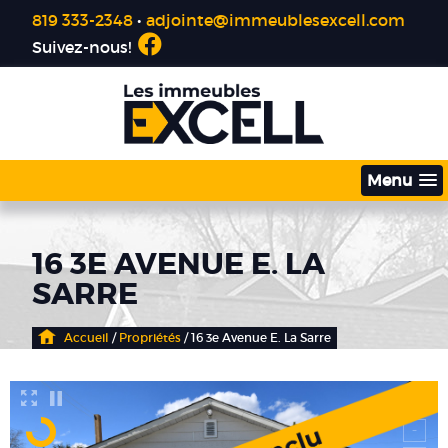
819 333-2348
•
adjointe@immeublesexcell.com
Suivez-nous!
Menu
16 3E AVENUE E. LA
SARRE
Accueil
/
Propriétés
/ 16 3e Avenue E. La Sarre