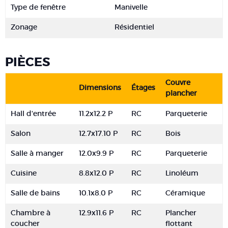
Type de fenêtre
Manivelle
Zonage
Résidentiel
PIÈCES
Couvre
Dimensions
Étages
plancher
Hall d'entrée
11.2x12.2 P
RC
Parqueterie
Salon
12.7x17.10 P
RC
Bois
Salle à manger
12.0x9.9 P
RC
Parqueterie
Cuisine
8.8x12.0 P
RC
Linoléum
Salle de bains
10.1x8.0 P
RC
Céramique
Chambre à
12.9x11.6 P
RC
Plancher
coucher
flottant