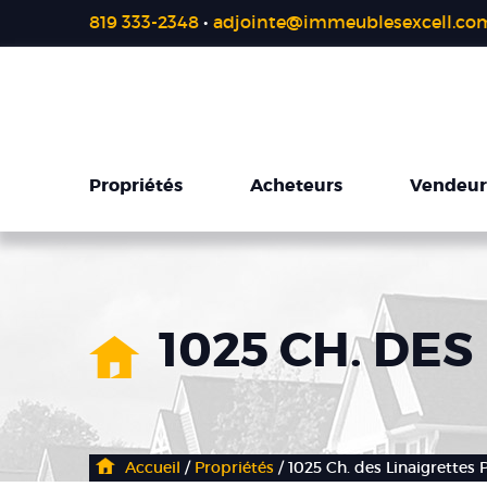
819 333-2348
•
adjointe@immeublesexcell.co
Propriétés
Acheteurs
Vendeur
1025 CH. DE
Accueil
/
Propriétés
/ 1025 Ch. des Linaigrettes 