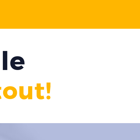
le
out!