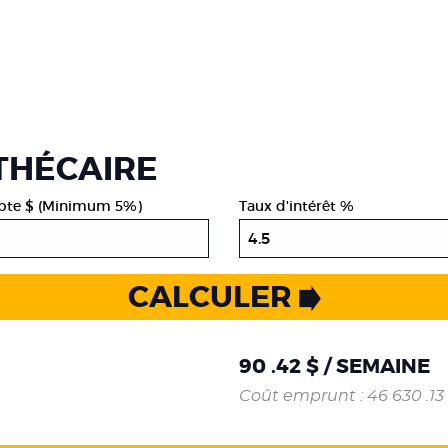
THÉCAIRE
te $ (Minimum 5%)
Taux d'intérêt %
CALCULER
90 .42 $ / SEMAINE
Coût emprunt : 46 630 .13