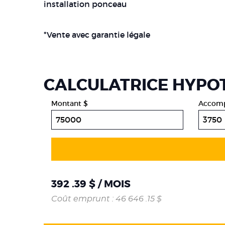
installation ponceau
*Vente avec garantie légale
CALCULATRICE HYPO
Montant $
Accomp
392 .39 $ / MOIS
Coût emprunt : 46 646 .15 $