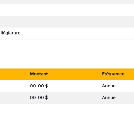
illégiature
Montant
Fréquence
00 .00 $
Annuel
00 .00 $
Annuel