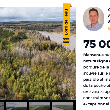
8
75 0
Bienvenue aux 
nature règne 
bordure de la 
s'ouvre sur l
paisible et in
de la pêche e
une vaste supe
construire vo
exceptionnel.