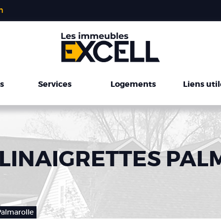
m
s
Services
Logements
Liens uti
S LINAIGRETTES PA
Palmarolle