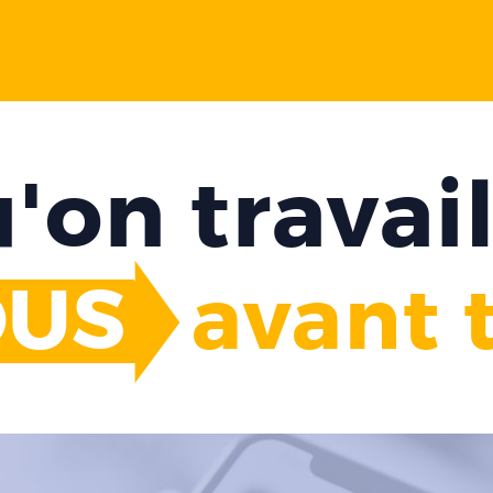
'on travail
OUS
avant t